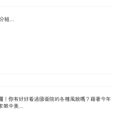
與分組…
年囉！你有好好看過國衛院的各種風貌嗎？藉著今年
家眼中美…