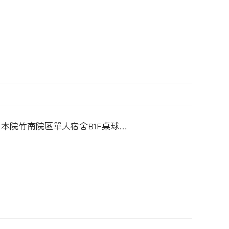
地點：本院竹南院區單人宿舍B1F桌球…