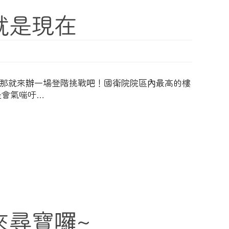
就是現在
！那就來辦一場登階挑戰吧！國衛院院區內最高的樓
是會氣喘吁…
來尋寶囉~