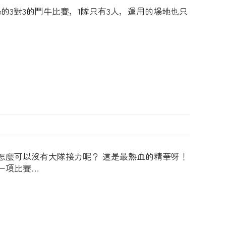
的3對3的鬥牛比賽，1隊只有3人，運用的場地也只
怎麼可以沒有大隊接力呢？ 這是最熱血的精華呀！
一項比賽…