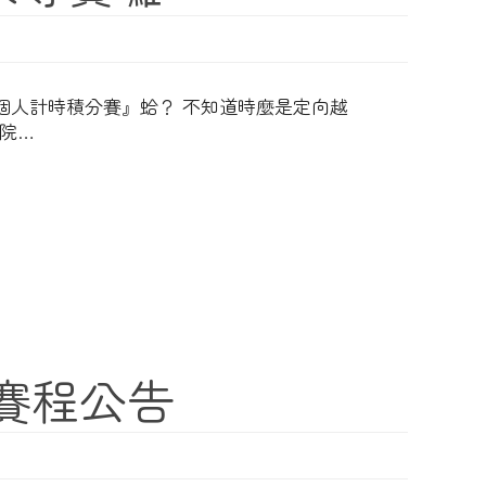
個人計時積分賽』蛤？ 不知道時麼是定向越
院…
 賽程公告