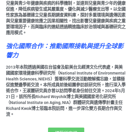
兒童與青少年健康與疾病的科學機制，並達到兒童與青少年的健康
促進，降低疾病發生或其嚴重度、優化與減少醫療支出等。以全國
性家族為基礎建立兒童長期調查資料庫，探討多重環境與遺傳因素
與兒童重要健康效應之因果相關性，找出影響兒童健康與疾病之重
要環境因子，而與臨床的連結透過精進臨床診治領域與基礎研究之
應用模式。
強化國際合作：推動國際接軌與提升全球影
響力
2013年本院透過美國在台協會及駐美台北經濟文化代表處，與美
國國家環境健康科學研究所（National Institute of Environmental
Health Sciences, NIEHS）簽署科學交流活動瞭解備忘錄，並積極
促進雙邊學術交流。本所成員前後組團參訪該研究所，進行深入學
術合作，王淑麗研究員亦曾以訪問學者身份前往交流。2024年5月
21日，該所所長Richard Woychik博士與美國國家老化研究所
（National Institute on Aging, NIA）群體研究與遺傳學計畫主任
Richard Kwok博士蒞臨本院訪問，進一步深化雙方長期合作與交
流。