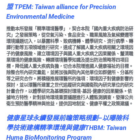
盟
TPEM
: Taiwan alliance for Precision
Environmental Medicine
推動本所發展「精準環境醫學」，契合本院「國內重大疾病防治研
究」之發展策略，從空氣污染、食品安全、職業風險及氣候變遷等
環境議題切入，以暴露科學、致病機轉、體學研究、流行病學、轉
譯行動等五項領域進行研究，達成了解國人重大疾病相關之環境因
子的健康風險、建立環境因子與國人重大疾病之因果關係、釐清職
業環境的健康風險、轉譯環境醫學知識及提出防治策略等四項目
標，降低國人重大疾病負擔，切合本院增進國人健康福祉的目標。
除整合所內研究量能，並將加強與院內其他單位如群健所、分基所
等之研究合作。將積極推展環醫所的強項：環境因子對健康影響的
探討，並以環醫所建置之世代追蹤研究與國衛院內研究單位的研究
計畫合作，以體學研究為基礎探討環境-基因-健康的因果關係。依
據地方特性，針對該地環境重要議題進行人體監測調查，發揮公共
衛生預防醫學精神與效益，提供因地制宜、健康平權之政策建議。
健康星球永續發展前瞻策略規劃
–
以曝險科
學技術建構精準環境與健康
THBM
: Taiwan
Huma BioMonitoring Program