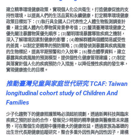
建立精準環境健康政策，實現個人化公共衛生，打造健康促進的支
持性環境，以提高人們的生活品質和永續健康，訂定精準環境健康
政策目標如下：(1)執行具全國人口代表性之人體生物監測調查計
畫，建立國人體內化學物質背景參考值；(2)釐清臺灣環境健康之
優先關注暴露物質優先順序；(3)闡明環境暴露導致疾病之機制，
深入了解環境因素對健康的影響；(4)瞭解群體與個體間易感受性
的差異，以制定更精準的預防策略；(5)開發偵測暴露與疾病風險
的生物標記，提高早期預警和介入效率；(6)整合體學資料，建立
暴露與疾病風險的預測模型，提供個性化健康管理建議；(7)制定
與落實針個人化的疾病預防介入措施，以降低慢性疾病的發生率，
實現健康進化的目標。
推動臺灣兒童與家庭世代研究
TCAF
: Taiwan
longitudinal cohort study of Children And
Families
少子化趨勢下的健康照護策略必須超前規劃，透過新興科技與臨床
疾病之預防診治的合作，發展兒少時期的精準健康與醫療是未來趨
勢，可在整個生命週期中獲得最大的健康效益，透過家族為基礎的
出生世代長期健康追蹤研究，整合多重外因性與內因性因子，建構