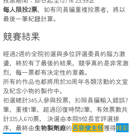
投票期間：即日起至12/16 23:59止
每人限投2票
，如有同員編重複投票者，將以
最後一筆紀錄計算。
競賽結果
經過2週的全院初選與多位評選委員的腦力激
盪，終於有了最後的結果，競爭真的是非常激
烈，每一票都有決定性的意義。
所有的作品也都將用於30周年各類活動的文宣
及紀念小物的製作中。
初選總計345人參與投票，扣除員編輸入錯誤7
筆，重複1筆，超過回復時間2筆，有效票數共
計335人670票， 決選由本院9位長官評選排
序，最終由
生物製劑廠
的
呂宗俊主任
獲得
精彩