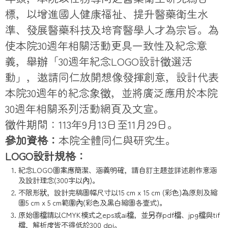
標，以增進國人健康福祉、提升醫藥衛生水
準、發展醫藥科技及培育醫學人才為宗旨。為
使本院30週年相關活動更具一致性及紀念意
義，舉辦「30週年紀念LOGO設計徵選活
動」，邀請同仁放開想像發揮創意，設計代表
本院30週年的紀念象徵，並將廣泛應用於本院
30週年相關系列活動網頁及文宣。
徵件期間：113年9月13日至11月29日。
參加資格：
本院全體同仁與研究生。
LOGO設計規格：
紀念LOGO圖案應簡潔、涵義明確，請自訂主題並詳述創作意涵
及設計理念(300字以內)。
不限形狀，設計完稿圖幅尺寸以15 cm x 15 cm (彩色)為原則及縮
圖5 cm x 5 cm範圍內(彩色及黑白縮圖各壹式)。
原始圖檔請以CMYK模式之eps或ai檔，並另存pdf檔、jpg檔與tif
檔，解析度皆不得低於300 dpi。