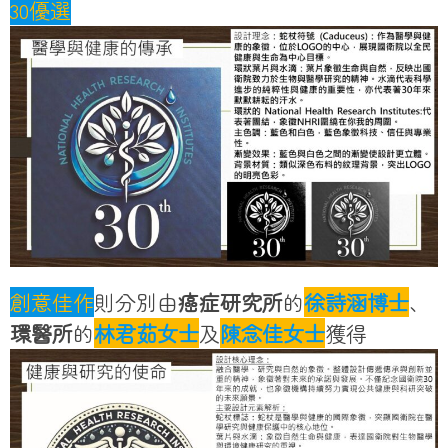
30優選
創意佳作
則分別由
癌症研究所
的
徐詩涵博士
、
環醫所
的
林君茹女士
及
陳念佳女士
獲得