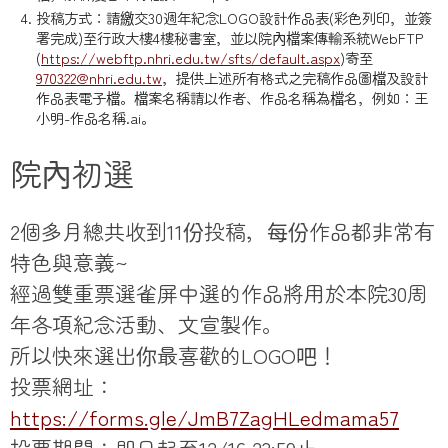
投稿方式：請繳交30週年紀念LOGO設計作品表(彩色列印，並簽
署完成)至行政大樓4樓秘書室，並以院內檔案傳輸系統WebFTP
(
https://webftp.nhri.edu.tw/sfts/default.aspx
)寄至
970322@nhri.edu.tw
，提供上述所有格式之完稿作品圖檔及設計
作品表電子檔。檔案名稱請以作者、作品名稱為檔名，例如：王
小明-作品名稱.ai。
院內初選
2個多月總共收到11份投稿，每份作品都非常有
特色與意義~
經過雙重票選雀屏中選的作品將用於本院30周
年各項紀念活動、文宣製作。
所以快來選出你最喜歡的LOGO吧！
投票網址：
https://forms.gle/JmB7ZagHLedmama57