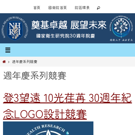
Skip
首頁
國衛院首頁
院區環景
to
content
Home
週年慶系列競賽
週年慶系列競賽
登3望遠 10光荏苒 30週年紀
念LOGO設計競賽