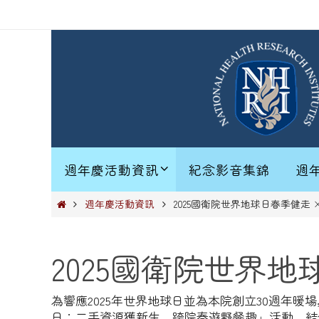
Skip
to
content
Skip
to
週年慶活動資訊
紀念影音集錦
週
content
Home
週年慶活動資訊
2025國衛院世界地球日春季健走 ×
2025國衛院世界地
為響應2025年世界地球日並為本院創立30週年暖
日：二手資源獲新生，跨院春遊野餐趣」活動，結