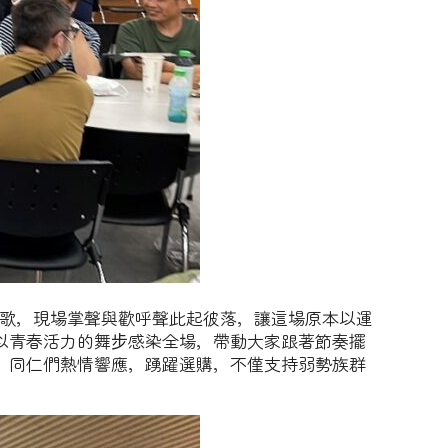
老歌，現場掌聲與歡呼聲此起彼落，讓這場原本以運
以青春活力的舞步感染全場，帶動大家跟著節奏擺
。同仁們熱情響應，踴躍選購，不僅支持弱勢族群