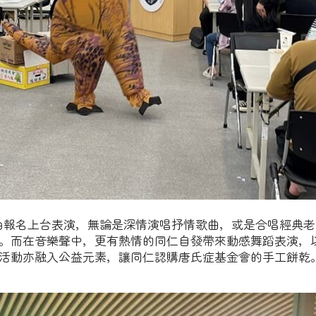
由報名上台表演，無論是深情演唱抒情歌曲，或是合唱經典
。而在音樂聲中，更有熱情的同仁自發帶來動感舞蹈表演，
活動亦融入公益元素，讓同仁認購唐氏症基金會的手工餅乾