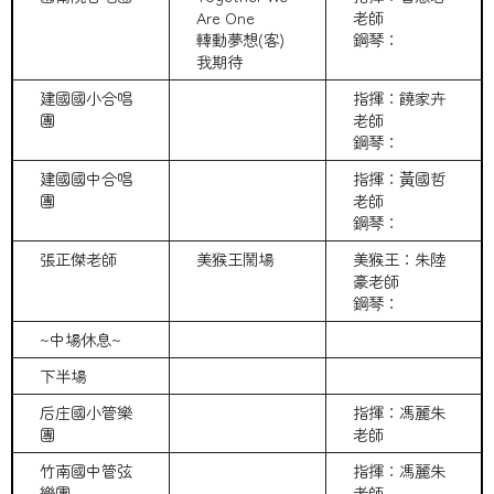
Are One
老師
轉動夢想(客)
鋼琴：
我期待
建國國小合唱
指揮：饒家卉
團
老師
鋼琴：
建國國中合唱
指揮：黃國哲
團
老師
鋼琴：
張正傑老師
美猴王鬧場
美猴王：朱陸
豪老師
鋼琴：
~中場休息~
下半場
后庄國小管樂
指揮：馮麗朱
團
老師
竹南國中管弦
指揮：馮麗朱
樂團
老師