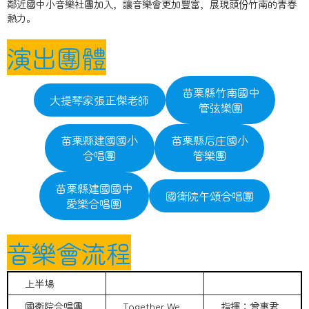
鄰近國中小音樂社團加入，讓音樂會更加豐富，展現頭份竹南的青春
熱力。
演出團體
苗栗縣竹南國中
大提琴家張正傑老師
管弦樂團
苗栗縣建國國小
苗栗縣后庄國小
合唱團
管樂團
苗栗縣建國國中
國衛院午頌合唱團
愛樂合唱團
音樂會流程
上半場
國衛院合唱團
Together We
指揮：曾惠君