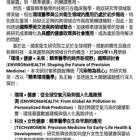
境暴露」到「精準健康」的轉譯應用。
然而，儘管精準醫學的技術已在臨床醫學、癌症研究等領域取
得突破，但在
環境醫學與公共衛生領域的應用仍處於初步階段
，特
別是在臺灣，尚缺乏足夠的跨領域合作與政策轉譯機制。因此，如
何透過
國際學術交流與跨領域整合
，加速精準環境醫學的發展，並
將研究成果轉化為
具體的健康政策與社會應用
，成為當前亟待解決
的問題。
​ 基於此，國家衛生研究院立足於全球視野，規劃前瞻性且融合
新興科技、未來趨勢與跨領域合作的概念，於
2025年11月
舉辦
「環境
× 健康 × 未來：精準醫學的跨界新視野」國際研討會
(
ENVIRONxHEALTH: Shaping the Future of Precision
Medicine
)。本次研討會將跳脫傳統
「污染物為核心」
的研究框
架，改以
「精準環境醫學」
為主軸，並透過五大關鍵議題進行深入
探討：
環境
×
健康：從全球空氣污染到個人化風險預
測
(ENVIRONxHEALTH: From Global Air Pollution to
Personalized Risk Prediction)
，探討跨國空氣污染的健康影
響、環境暴露數據建模與個人化風險評估。
科技
×
女性健康：精準醫學在生命早期的應用
(TECHxWOMEN: Precision Medicine for Early-Life Health &
Development)
，研究新興技術如何提升女性生殖健康與嬰幼