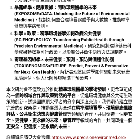
兒發育的早期監測與預防策略。
暴露組學
×
健康數據：開啟環境醫學的未來
(EXPOSOMExDATA: Unlocking the Future of Environmental
Medicine)
，探討如何整合環境暴露體學與大數據，推動精準
健康與疾病預測。
科學
×
政策：精準環境醫學如何改變公共健康
(SCIENCExPOLICY: Transforming Public Health through
Precision Environmental Medicine)
，研究如何將環境健康科
學成果轉譯為可行政策，以影響公共衛生決策與法規制定。
毒理基因組學
×
未來健康：預測、預防與個體化防護
(TOXIGENOMICSxFUTURE: Predict, Prevent & Personalize
for Next-Gen Health)
，解析毒理基因體學如何驅動未來健康
風險評估、個人化防護與精準干預策略。
​本次研討會不僅致力於推動
精準環境醫學的學術發展
，更希望能成
為一個
跨領域合作與政策對話的平台
，促進環境健康與公共衛生政
策的創新。透過國際頂尖學者的分享與深度交流，我們期待建立更
完善的研究架構，推動臺灣與全球在
精準環境醫學、環境健康風險
評估、公共衛生決策與健康管理
等領域的合作，共同塑造一個
更安
全、更健康、更永續的未來
。
康管理
等領域的合作，共同塑造一個
更安全、更健康、更永續的未來
。
詳細資訊請見大會官網:
https://www.precisionenvironmed.org/