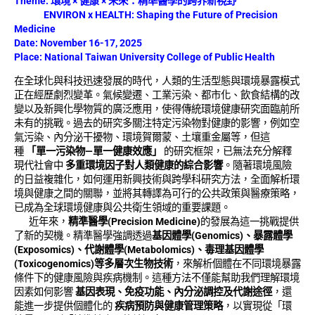
Theme: 環境 × 健康 × 未來：精準醫學的跨界新視野
ENVIRON x HEALTH: Shaping the Future of Precision
Medicine
Date: November 16-17, 2025
Place: National Taiwan University College of Public Health
在全球化與科技迅速發展的時代，人類的生活型態與環境暴露模式
正在經歷劇烈變革。氣候變遷、工業污染、都市化、飲食結構的改
變以及新興化學物質的廣泛應用，使得傳統環境健康研究面臨前所
未有的挑戰。過去的研究多關注特定污染物對健康的影響，例如空
氣污染、內分泌干擾物、環境賀爾蒙、土壤重金屬等，但這
種
「單一污染物—單一健康效應」
的研究框架，已無法充分解釋
現代社會中
多重環境因子對人類健康的綜合影響
。隨著環境風險
的日益複雜化，如何運用新興技術與跨學科研究方法，全面解析環
境與健康之間的關聯，並將其轉譯為可行的公共政策與醫療策略，
已成為全球環境健康與公共衛生領域的重要課題。
近年來，
精準醫學
(Precision Medicine)
的發展為這一挑戰提供
了新的契機。精準醫學強調透過
基因體學
(Genomics)、暴露體學
(Exposomics)、代謝體學(Metabolomics)、毒理基因體學
(Toxicogenomics)等多層次生物技術
，來解析個體在不同環境暴露
條件下的健康風險與疾病機制。這種方法不僅能幫助我們理解環境
因素如何影響
基因表現、免疫功能、內分泌調控及代謝途徑
，還
能進一步提供個體化的
疾病預防與健康管理策略
，以實現從「環