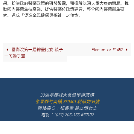
果，扮演政府醫藥政策的研發智囊，積極解決國人重大疾病問題，推
動國內醫藥生技產業，提供醫藥位政策建言，整合國內醫藥衛生研
究，達成「促進全民健康與福祉」之使命。
國衛院第一屆繪畫比賽 親子
Elementor #1452
一同動手畫
30週年慶祝大會暨學術演講
苗栗縣竹南鎮 350401 科研路35號
聯絡窗口：秘書室 瞿立晴女士
電話：(037) 206-166 #32102