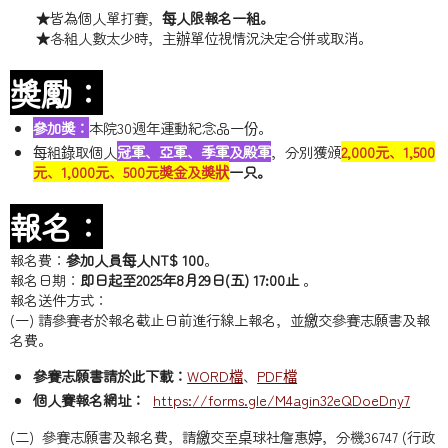
★皆為個人單打賽，
每人限報名一組。
★各組人數太少時，主辦單位視情況決定合併或取消。
獎勵：
參加獎：
本院30週年運動紀念品一份。
每組錄取個人
冠軍、亞軍、季軍及殿軍
，分別獲頒
2,000元、1,500
元、1,000元、500元獎金及獎狀
一只。
報名：
報名費：
參加人員每人NT$ 100
。
報名日期：
即日起至2025年8月29日(五) 17:00止
。
報名送件方式：
(一) 請參賽者於報名截止日前進行線上報名，並繳交參賽志願書及報
名費。
參賽志願書請於此下載：
WORD檔
、
PDF檔
個人賽報名網址：
https://forms.gle/M4agin32eQDoeDny7
(二) 參賽志願書及報名費，請繳交至桌球社詹惠婷，分機36747 (行政