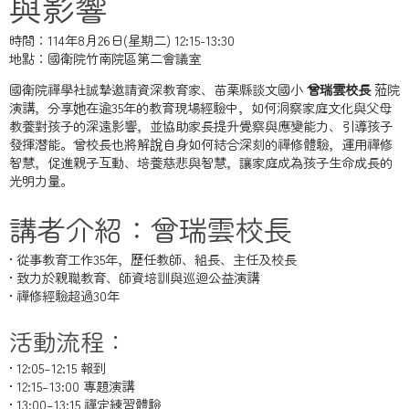
與影響
時間：114年8月26日(星期二) 12:15-13:30
地點：國衛院竹南院區第二會議室
國衛院禪學社誠摯邀請資深教育家、苗栗縣談文國小
曾瑞雲校長
蒞院
演講，分享她在逾35年的教育現場經驗中，如何洞察家庭文化與父母
教養對孩子的深遠影響，並協助家長提升覺察與應變能力、引導孩子
發揮潛能。曾校長也將解說自身如何結合深刻的禪修體驗，運用禪修
智慧，促進親子互動、培養慈悲與智慧，讓家庭成為孩子生命成長的
光明力量。
講者介紹：曾瑞雲校長
• 從事教育工作35年，歷任教師、組長、主任及校長
• 致力於親職教育、師資培訓與巡迴公益演講
• 禪修經驗超過30年
活動流程：
• 12:05–12:15 報到
• 12:15–13:00 專題演講
• 13:00–13:15 禪定練習體驗