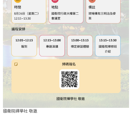
國衛院禪學社 敬邀