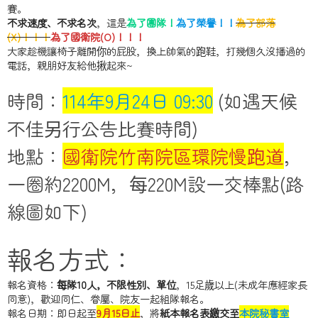
賽。
不求速度、不求名次
，這是
為了團隊！
為了榮譽！！
為了部落
(X)！！！
為了國衛院(O)！！！
大家趁機讓椅子離開你的屁股，換上帥氣的跑鞋，打幾個久沒播過的
電話，親朋好友給他揪起來~
時間：
114年9月24日 09:30
(如遇天候
不佳另行公告比賽時間)
地點：
國衛院竹南院區環院慢跑道
，
一圈約2200M，每220M設一交棒點(路
線圖如下)
報名方式：
報名資格：
每隊10人，不限性別、單位
，15足歲以上(未成年應經家長
同意)，歡迎同仁、眷屬、院友一起組隊報名。
報名日期：即日起至
9月15日止
，將
紙本報名表繳交至
本院秘書室